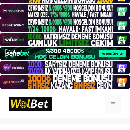
İçeriğe
atla
Menü