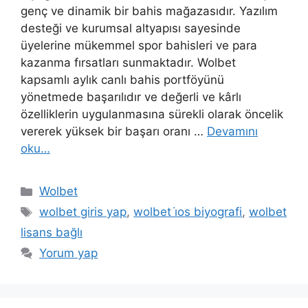
genç ve dinamik bir bahis mağazasıdır. Yazılım
desteği ve kurumsal altyapısı sayesinde
üyelerine mükemmel spor bahisleri ve para
kazanma fırsatları sunmaktadır. Wolbet
kapsamlı aylık canlı bahis portföyünü
yönetmede başarılıdır ve değerli ve kârlı
özelliklerin uygulanmasına sürekli olarak öncelik
vererek yüksek bir başarı oranı …
Devamını
oku…
Kategoriler
Wolbet
Etiketler
wolbet giris yap
,
wolbet i̇os biyografi
,
wolbet
lisans bağlı
Yorum yap