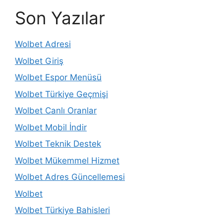
Son Yazılar
Wolbet Adresi
Wolbet Giriş
Wolbet Espor Menüsü
Wolbet Türkiye Geçmişi
Wolbet Canlı Oranlar
Wolbet Mobil İndir
Wolbet Teknik Destek
Wolbet Mükemmel Hizmet
Wolbet Adres Güncellemesi
Wolbet
Wolbet Türkiye Bahisleri