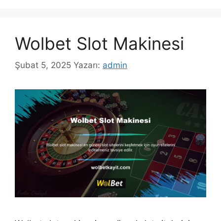
Wolbet Slot Makinesi
Şubat 5, 2025
Yazarı:
admin