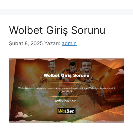
Wolbet Giriş Sorunu
Şubat 8, 2025
Yazarı:
admin