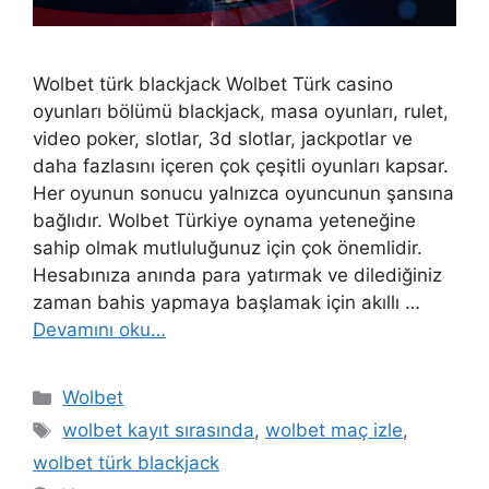
Wolbet türk blackjack Wolbet Türk casino
oyunları bölümü blackjack, masa oyunları, rulet,
video poker, slotlar, 3d slotlar, jackpotlar ve
daha fazlasını içeren çok çeşitli oyunları kapsar.
Her oyunun sonucu yalnızca oyuncunun şansına
bağlıdır. Wolbet Türkiye oynama yeteneğine
sahip olmak mutluluğunuz için çok önemlidir.
Hesabınıza anında para yatırmak ve dilediğiniz
zaman bahis yapmaya başlamak için akıllı …
Devamını oku…
Kategoriler
Wolbet
Etiketler
wolbet kayıt sırasında
,
wolbet maç izle
,
wolbet türk blackjack