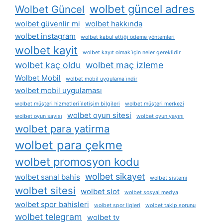
wolbet güncel adres
Wolbet Güncel
wolbet güvenlir mi
wolbet hakkında
wolbet instagram
wolbet kabul ettiği ödeme yöntemleri
wolbet kayit
wolbet kayıt olmak i̇çin neler gereklidir
wolbet kaç oldu
wolbet maç izleme
Wolbet Mobil
wolbet mobil uygulama i̇ndir
wolbet mobil uygulaması
wolbet müşteri hizmetleri i̇letişim bilgileri
wolbet müşteri merkezi
wolbet oyun sitesi
wolbet oyun sayısı
wolbet oyun yayını
wolbet para yatirma
wolbet para çekme
wolbet promosyon kodu
wolbet sikayet
wolbet sanal bahis
wolbet sistemi
wolbet sitesi
wolbet slot
wolbet sosyal medya
wolbet spor bahisleri
wolbet spor ligleri
wolbet takip sorunu
wolbet telegram
wolbet tv