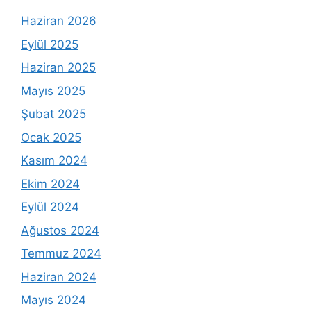
Haziran 2026
Eylül 2025
Haziran 2025
Mayıs 2025
Şubat 2025
Ocak 2025
Kasım 2024
Ekim 2024
Eylül 2024
Ağustos 2024
Temmuz 2024
Haziran 2024
Mayıs 2024