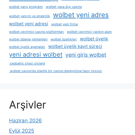
wolbet yarış programı
wolbet yasa dışı casino
wolbet yeni adres
wolbet yatırım ve emeklilik
wolbet yeni adresi
wolbet yeni firma
wolbet çevrimiçi casino platformları
wolbet çevrimiçi yardım alanı
wolbet üyelik
wolbet ödeme yöntemleri
wolbet özellikleri
wolbet üyelik kayıt süreci
wolbet üyelik aşamaları
yeni adresi wolbet
yeni giris wolbet
seobahis sitesi sistemi
wolbet casino'da otantik bir casino deneyimine hazır mısınız
Arşivler
Haziran 2026
Eylül 2025