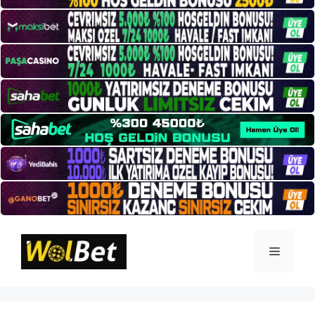
İçeriğe
atla
Menü