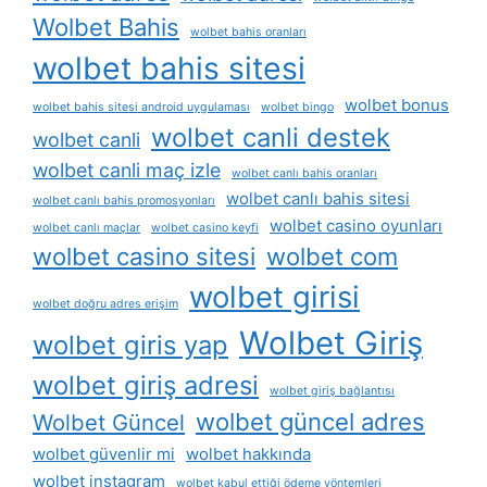
Wolbet Bahis
wolbet bahis oranları
wolbet bahis sitesi
wolbet bonus
wolbet bahis sitesi android uygulaması
wolbet bingo
wolbet canli destek
wolbet canli
wolbet canli maç izle
wolbet canlı bahis oranları
wolbet canlı bahis sitesi
wolbet canlı bahis promosyonları
wolbet casino oyunları
wolbet canlı maçlar
wolbet casino keyfi
wolbet casino sitesi
wolbet com
wolbet girisi
wolbet doğru adres erişim
Wolbet Giriş
wolbet giris yap
wolbet giriş adresi
wolbet giriş bağlantısı
wolbet güncel adres
Wolbet Güncel
wolbet güvenlir mi
wolbet hakkında
wolbet instagram
wolbet kabul ettiği ödeme yöntemleri