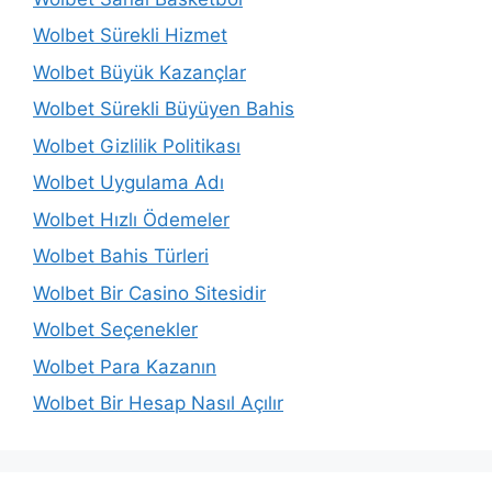
Wolbet Sürekli Hizmet
Wolbet Büyük Kazançlar
Wolbet Sürekli Büyüyen Bahis
Wolbet Gizlilik Politikası
Wolbet Uygulama Adı
Wolbet Hızlı Ödemeler
Wolbet Bahis Türleri
Wolbet Bir Casino Sitesidir
Wolbet Seçenekler
Wolbet Para Kazanın
Wolbet Bir Hesap Nasıl Açılır