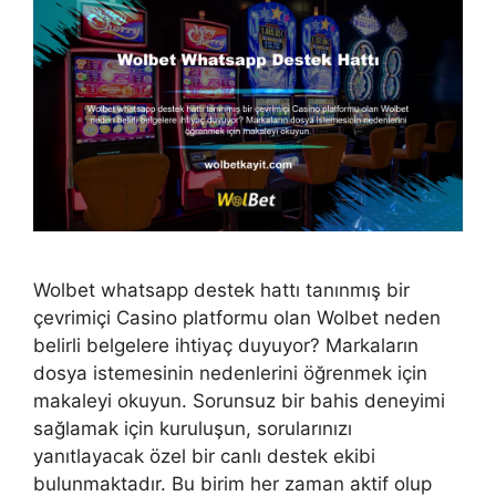
Wolbet whatsapp destek hattı tanınmış bir
çevrimiçi Casino platformu olan Wolbet neden
belirli belgelere ihtiyaç duyuyor? Markaların
dosya istemesinin nedenlerini öğrenmek için
makaleyi okuyun. Sorunsuz bir bahis deneyimi
sağlamak için kuruluşun, sorularınızı
yanıtlayacak özel bir canlı destek ekibi
bulunmaktadır. Bu birim her zaman aktif olup