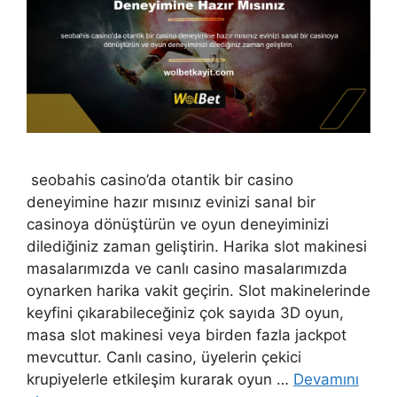
seobahis casino’da otantik bir casino
deneyimine hazır mısınız evinizi sanal bir
casinoya dönüştürün ve oyun deneyiminizi
dilediğiniz zaman geliştirin. Harika slot makinesi
masalarımızda ve canlı casino masalarımızda
oynarken harika vakit geçirin. Slot makinelerinde
keyfini çıkarabileceğiniz çok sayıda 3D oyun,
masa slot makinesi veya birden fazla jackpot
mevcuttur. Canlı casino, üyelerin çekici
krupiyelerle etkileşim kurarak oyun …
Devamını