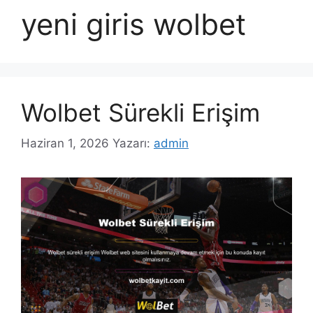
yeni giris wolbet
Wolbet Sürekli Erişim
Haziran 1, 2026
Yazarı:
admin