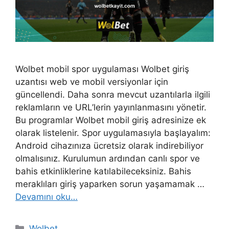
Wolbet mobil spor uygulaması Wolbet giriş
uzantısı web ve mobil versiyonlar için
güncellendi. Daha sonra mevcut uzantılarla ilgili
reklamların ve URL’lerin yayınlanmasını yönetir.
Bu programlar Wolbet mobil giriş adresinize ek
olarak listelenir. Spor uygulamasıyla başlayalım:
Android cihazınıza ücretsiz olarak indirebiliyor
olmalısınız. Kurulumun ardından canlı spor ve
bahis etkinliklerine katılabileceksiniz. Bahis
meraklıları giriş yaparken sorun yaşamamak …
Devamını oku…
Kategoriler
Wolbet