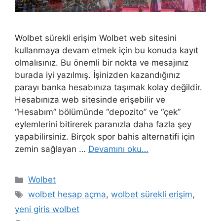
Wolbet sürekli erişim Wolbet web sitesini
kullanmaya devam etmek için bu konuda kayıt
olmalısınız. Bu önemli bir nokta ve mesajınız
burada iyi yazılmış. İşinizden kazandığınız
parayı banka hesabınıza taşımak kolay değildir.
Hesabınıza web sitesinde erişebilir ve
“Hesabım” bölümünde “depozito” ve “çek”
eylemlerini bitirerek paranızla daha fazla şey
yapabilirsiniz. Birçok spor bahis alternatifi için
zemin sağlayan …
Devamını oku…
Kategoriler
Wolbet
Etiketler
wolbet hesap açma
,
wolbet sürekli erişim
,
yeni giris wolbet