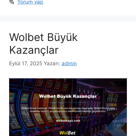
Yorum yap
Wolbet Büyük
Kazançlar
Eylül 17, 2025
Yazarı:
admin