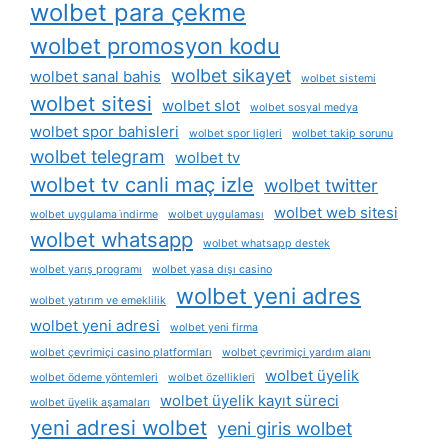
wolbet para çekme
wolbet promosyon kodu
wolbet sikayet
wolbet sanal bahis
wolbet sistemi
wolbet sitesi
wolbet slot
wolbet sosyal medya
wolbet spor bahisleri
wolbet spor ligleri
wolbet takip sorunu
wolbet telegram
wolbet tv
wolbet tv canli maç izle
wolbet twitter
wolbet web sitesi
wolbet uygulama i̇ndirme
wolbet uygulaması
wolbet whatsapp
wolbet whatsapp destek
wolbet yarış programı
wolbet yasa dışı casino
wolbet yeni adres
wolbet yatırım ve emeklilik
wolbet yeni adresi
wolbet yeni firma
wolbet çevrimiçi casino platformları
wolbet çevrimiçi yardım alanı
wolbet üyelik
wolbet ödeme yöntemleri
wolbet özellikleri
wolbet üyelik kayıt süreci
wolbet üyelik aşamaları
yeni adresi wolbet
yeni giris wolbet