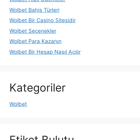
Wolbet Bahis Türleri
Wolbet Bir Casino Sitesidir
Wolbet Seçenekler
Wolbet Para Kazanın
Wolbet Bir Hesap Nasıl Açılır
Kategoriler
Wolbet
Etiket Bulutu