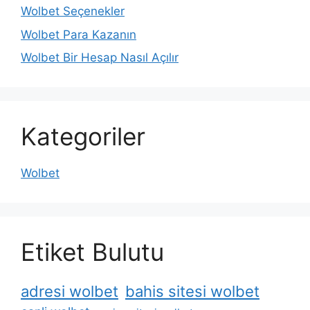
Wolbet Seçenekler
Wolbet Para Kazanın
Wolbet Bir Hesap Nasıl Açılır
Kategoriler
Wolbet
Etiket Bulutu
adresi wolbet
bahis sitesi wolbet