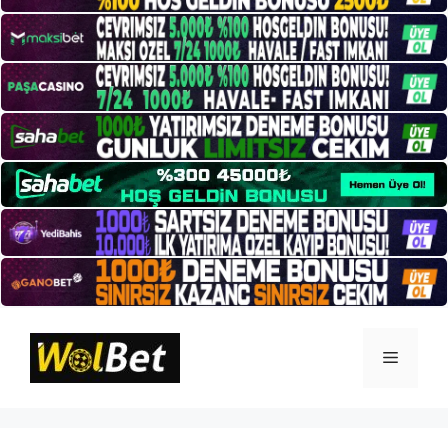
İçeriğe
atla
Menü