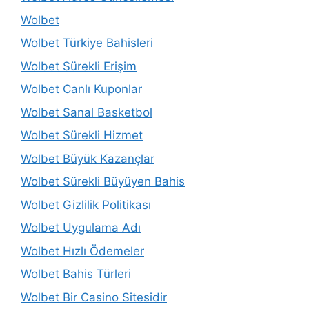
Wolbet
Wolbet Türkiye Bahisleri
Wolbet Sürekli Erişim
Wolbet Canlı Kuponlar
Wolbet Sanal Basketbol
Wolbet Sürekli Hizmet
Wolbet Büyük Kazançlar
Wolbet Sürekli Büyüyen Bahis
Wolbet Gizlilik Politikası
Wolbet Uygulama Adı
Wolbet Hızlı Ödemeler
Wolbet Bahis Türleri
Wolbet Bir Casino Sitesidir