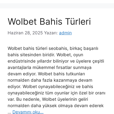
Wolbet Bahis Türleri
Haziran 28, 2025
Yazarı:
admin
Wolbet bahis türleri seobahis, birkaç başarılı
bahis sitesinden biridir. Wolbet, oyun
endüstrisinde yıllardır biliniyor ve üyelere çeşitli
avantajlarla mükemmel fırsatlar sunmaya
devam ediyor. Wolbet bahis tutkunları
normalden daha fazla kazanmaya devam
ediyor. Wolbet oynayabileceğiniz ve bahis
oynayabileceğiniz tüm oyunlar için özel bir oranı
var. Bu nedenle, Wolbet üyelerinin geliri
normalden daha yüksek olmaya devam ederek
…
Devamını oku…