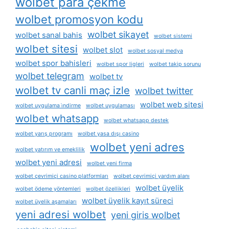
wolbet para çekme
wolbet promosyon kodu
wolbet sikayet
wolbet sanal bahis
wolbet sistemi
wolbet sitesi
wolbet slot
wolbet sosyal medya
wolbet spor bahisleri
wolbet spor ligleri
wolbet takip sorunu
wolbet telegram
wolbet tv
wolbet tv canli maç izle
wolbet twitter
wolbet web sitesi
wolbet uygulama i̇ndirme
wolbet uygulaması
wolbet whatsapp
wolbet whatsapp destek
wolbet yarış programı
wolbet yasa dışı casino
wolbet yeni adres
wolbet yatırım ve emeklilik
wolbet yeni adresi
wolbet yeni firma
wolbet çevrimiçi casino platformları
wolbet çevrimiçi yardım alanı
wolbet üyelik
wolbet ödeme yöntemleri
wolbet özellikleri
wolbet üyelik kayıt süreci
wolbet üyelik aşamaları
yeni adresi wolbet
yeni giris wolbet