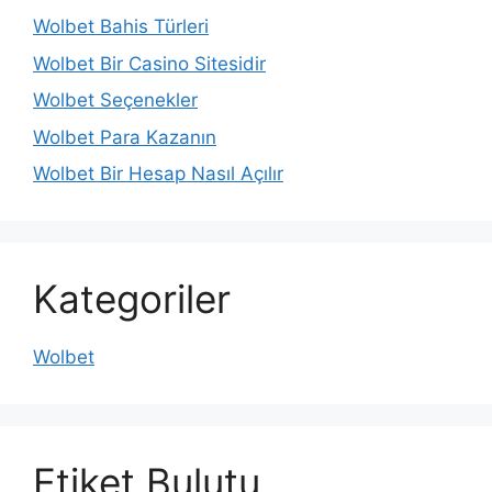
Wolbet Bahis Türleri
Wolbet Bir Casino Sitesidir
Wolbet Seçenekler
Wolbet Para Kazanın
Wolbet Bir Hesap Nasıl Açılır
Kategoriler
Wolbet
Etiket Bulutu