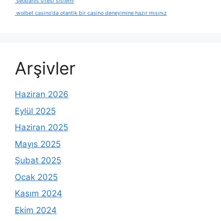
seobahis sitesi sistemi
wolbet casino'da otantik bir casino deneyimine hazır mısınız
Arşivler
Haziran 2026
Eylül 2025
Haziran 2025
Mayıs 2025
Şubat 2025
Ocak 2025
Kasım 2024
Ekim 2024