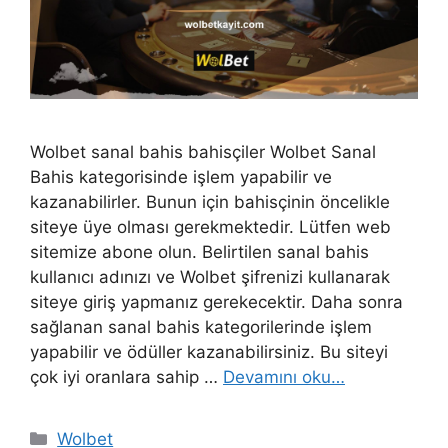
Wolbet sanal bahis bahisçiler Wolbet Sanal
Bahis kategorisinde işlem yapabilir ve
kazanabilirler. Bunun için bahisçinin öncelikle
siteye üye olması gerekmektedir. Lütfen web
sitemize abone olun. Belirtilen sanal bahis
kullanıcı adınızı ve Wolbet şifrenizi kullanarak
siteye giriş yapmanız gerekecektir. Daha sonra
sağlanan sanal bahis kategorilerinde işlem
yapabilir ve ödüller kazanabilirsiniz. Bu siteyi
çok iyi oranlara sahip …
Devamını oku…
Kategoriler
Wolbet