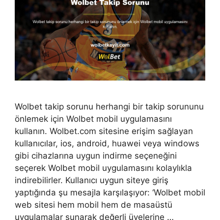
Wolbet takip sorunu herhangi bir takip sorununu
önlemek için Wolbet mobil uygulamasını
kullanın. Wolbet.com sitesine erişim sağlayan
kullanıcılar, ios, android, huawei veya windows
gibi cihazlarına uygun indirme seçeneğini
seçerek Wolbet mobil uygulamasını kolaylıkla
indirebilirler. Kullanıcı uygun siteye giriş
yaptığında şu mesajla karşılaşıyor: ‘Wolbet mobil
web sitesi hem mobil hem de masaüstü
uygulamalar sunarak değerli üyelerine …