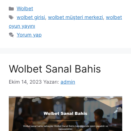
Kategoriler
Wolbet
Etiketler
wolbet girisi
,
wolbet müşteri merkezi
,
wolbet
oyun yayını
Yorum yap
Wolbet Sanal Bahis
Ekim 14, 2023
Yazarı:
admin