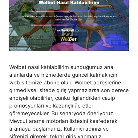
Wolbet nasıl katılabilirim sunduğumuz ana
alanlarda ve hizmetlerde güncel kalmak için
web sitemize abone olun. Wolbet adreslerine
girmediyse, sitede giriş yapmazlarsa son derece
endişeli olabilirler, çünkü ilgilendikleri cazip
promosyonları ve kazançlı ücretleri
göremeyecekler. Bu senaryoda öneriyoruz.
Mevcut arama motorları listesini keşfederek
aramaya başlamanız. Kullanıcı adınızı ve
şifrenizi girerek, tekrar giriş yapmanız