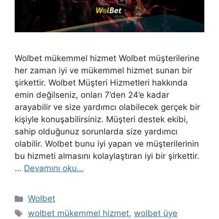
Wolbet mükemmel hizmet Wolbet müşterilerine
her zaman iyi ve mükemmel hizmet sunan bir
şirkettir. Wolbet Müşteri Hizmetleri hakkında
emin değilseniz, onları 7’den 24’e kadar
arayabilir ve size yardımcı olabilecek gerçek bir
kişiyle konuşabilirsiniz. Müşteri destek ekibi,
sahip olduğunuz sorunlarda size yardımcı
olabilir. Wolbet bunu iyi yapan ve müşterilerinin
bu hizmeti almasını kolaylaştıran iyi bir şirkettir.
…
Devamını oku…
Kategoriler
Wolbet
Etiketler
wolbet mükemmel hizmet
,
wolbet üye