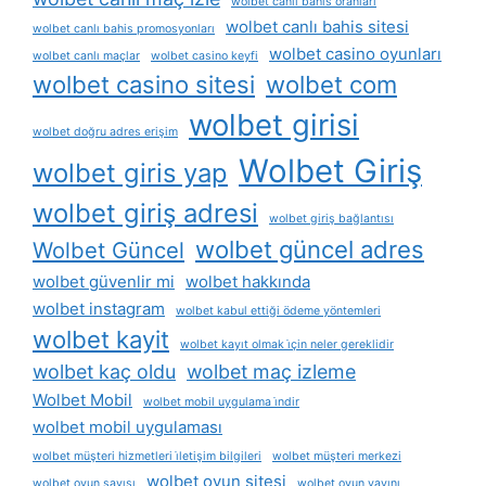
wolbet canlı bahis oranları
wolbet canlı bahis sitesi
wolbet canlı bahis promosyonları
wolbet casino oyunları
wolbet canlı maçlar
wolbet casino keyfi
wolbet casino sitesi
wolbet com
wolbet girisi
wolbet doğru adres erişim
Wolbet Giriş
wolbet giris yap
wolbet giriş adresi
wolbet giriş bağlantısı
wolbet güncel adres
Wolbet Güncel
wolbet güvenlir mi
wolbet hakkında
wolbet instagram
wolbet kabul ettiği ödeme yöntemleri
wolbet kayit
wolbet kayıt olmak i̇çin neler gereklidir
wolbet kaç oldu
wolbet maç izleme
Wolbet Mobil
wolbet mobil uygulama i̇ndir
wolbet mobil uygulaması
wolbet müşteri hizmetleri i̇letişim bilgileri
wolbet müşteri merkezi
wolbet oyun sitesi
wolbet oyun sayısı
wolbet oyun yayını