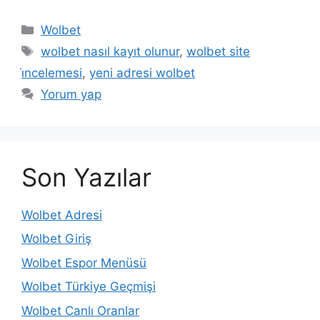
Kategoriler
Wolbet
Etiketler
wolbet nasıl kayıt olunur
,
wolbet site
i̇ncelemesi
,
yeni adresi wolbet
Yorum yap
Son Yazılar
Wolbet Adresi
Wolbet Giriş
Wolbet Espor Menüsü
Wolbet Türkiye Geçmişi
Wolbet Canlı Oranlar