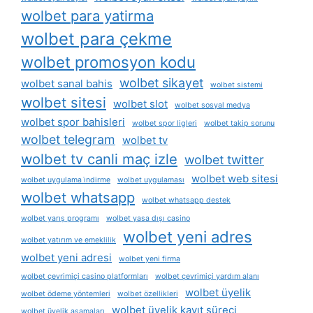
wolbet para yatirma
wolbet para çekme
wolbet promosyon kodu
wolbet sikayet
wolbet sanal bahis
wolbet sistemi
wolbet sitesi
wolbet slot
wolbet sosyal medya
wolbet spor bahisleri
wolbet spor ligleri
wolbet takip sorunu
wolbet telegram
wolbet tv
wolbet tv canli maç izle
wolbet twitter
wolbet web sitesi
wolbet uygulama i̇ndirme
wolbet uygulaması
wolbet whatsapp
wolbet whatsapp destek
wolbet yarış programı
wolbet yasa dışı casino
wolbet yeni adres
wolbet yatırım ve emeklilik
wolbet yeni adresi
wolbet yeni firma
wolbet çevrimiçi casino platformları
wolbet çevrimiçi yardım alanı
wolbet üyelik
wolbet ödeme yöntemleri
wolbet özellikleri
wolbet üyelik kayıt süreci
wolbet üyelik aşamaları