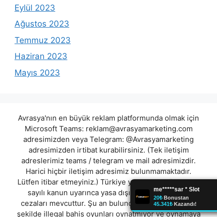
Eylül 2023
Ağustos 2023
Temmuz 2023
Haziran 2023
Mayıs 2023
Avrasya'nın en büyük reklam platformunda olmak için
Microsoft Teams:
reklam@avrasyamarketing.com
adresimizden veya Telegram: @Avrasyamarketing
adresimizden irtibat kurabilirsiniz. (Tek iletişim
adreslerimiz teams / telegram ve mail adresimizdir.
Harici hiçbir iletişim adresimiz bulunmamaktadır.
Lütfen itibar etmeyiniz.) Türkiye yasalarına göre 7258
sayılı kanun uyarınca yasa dışı bahis oynamanın
cezaları mevcuttur. Şu an bulunduğunuz site hiç bir
şekilde illegal bahis oyunları oynatmıyor ve oynamaya