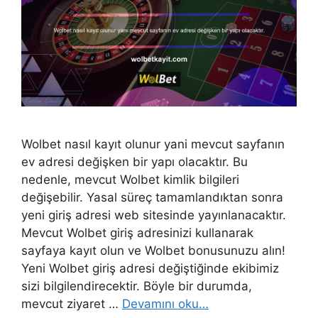
Wolbet nasıl kayıt olunur yani mevcut sayfanın
ev adresi değişken bir yapı olacaktır. Bu
nedenle, mevcut Wolbet kimlik bilgileri
değişebilir. Yasal süreç tamamlandıktan sonra
yeni giriş adresi web sitesinde yayınlanacaktır.
Mevcut Wolbet giriş adresinizi kullanarak
sayfaya kayıt olun ve Wolbet bonusunuzu alın!
Yeni Wolbet giriş adresi değiştiğinde ekibimiz
sizi bilgilendirecektir. Böyle bir durumda,
mevcut ziyaret …
Devamını oku…