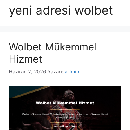
yeni adresi wolbet
Wolbet Mükemmel
Hizmet
Haziran 2, 2026
Yazarı:
admin