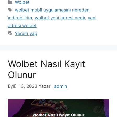
Kategoriler
Wolbet
Etiketler
wolbet mobil uygulamasını nereden
i̇ndirebilirim
,
wolbet yeni adresi nedir
,
yeni
adresi wolbet
Yorum yap
Wolbet Nasıl Kayıt
Olunur
Eylül 13, 2023
Yazarı:
admin