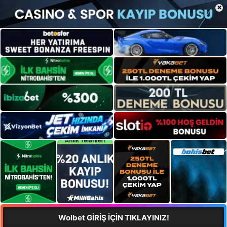
×
Wolbet GİRİŞ İÇİN TIKLAYINIZ!