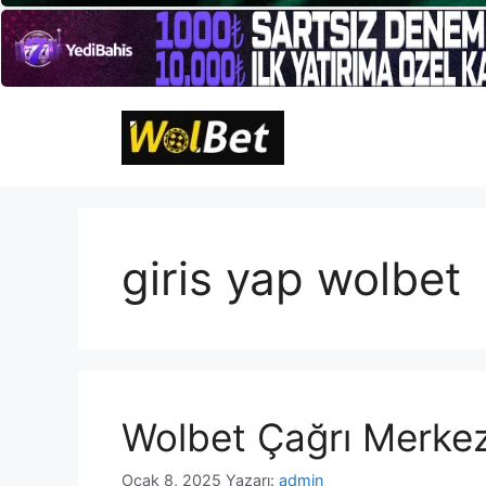
İçeriğe
atla
giris yap wolbet
Wolbet Çağrı Merkez
Ocak 8, 2025
Yazarı:
admin