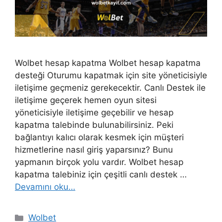
Wolbet hesap kapatma Wolbet hesap kapatma
desteği Oturumu kapatmak için site yöneticisiyle
iletişime geçmeniz gerekecektir. Canlı Destek ile
iletişime geçerek hemen oyun sitesi
yöneticisiyle iletişime geçebilir ve hesap
kapatma talebinde bulunabilirsiniz. Peki
bağlantıyı kalıcı olarak kesmek için müşteri
hizmetlerine nasıl giriş yaparsınız? Bunu
yapmanın birçok yolu vardır. Wolbet hesap
kapatma talebiniz için çeşitli canlı destek …
Devamını oku…
Kategoriler
Wolbet