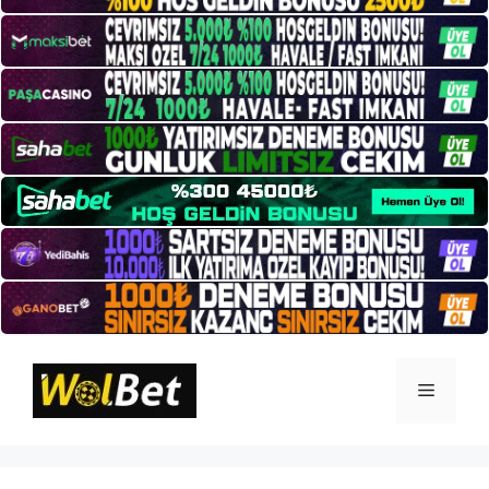
İçeriğe
atla
Menü