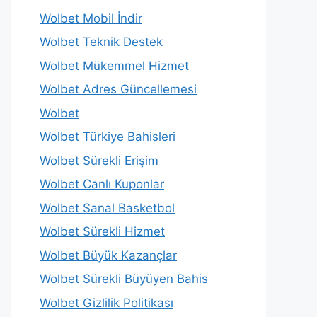
Wolbet Mobil İndir
Wolbet Teknik Destek
Wolbet Mükemmel Hizmet
Wolbet Adres Güncellemesi
Wolbet
Wolbet Türkiye Bahisleri
Wolbet Sürekli Erişim
Wolbet Canlı Kuponlar
Wolbet Sanal Basketbol
Wolbet Sürekli Hizmet
Wolbet Büyük Kazançlar
Wolbet Sürekli Büyüyen Bahis
Wolbet Gizlilik Politikası