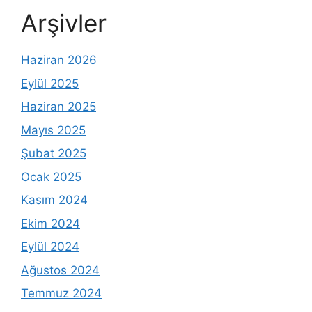
Arşivler
Haziran 2026
Eylül 2025
Haziran 2025
Mayıs 2025
Şubat 2025
Ocak 2025
Kasım 2024
Ekim 2024
Eylül 2024
Ağustos 2024
Temmuz 2024