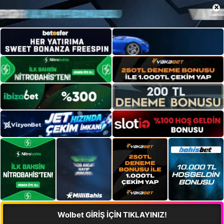
×
Wolbet GİRİŞ İÇİN TIKLAYINIZ!