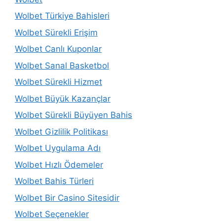
Wolbet Türkiye Bahisleri
Wolbet Sürekli Erişim
Wolbet Canlı Kuponlar
Wolbet Sanal Basketbol
Wolbet Sürekli Hizmet
Wolbet Büyük Kazançlar
Wolbet Sürekli Büyüyen Bahis
Wolbet Gizlilik Politikası
Wolbet Uygulama Adı
Wolbet Hızlı Ödemeler
Wolbet Bahis Türleri
Wolbet Bir Casino Sitesidir
Wolbet Seçenekler