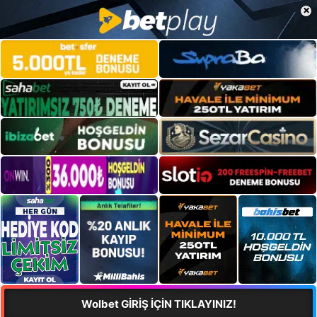
×
Wolbet GİRİŞ İÇİN TIKLAYINIZ!