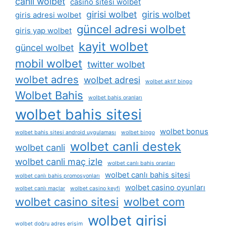
canli wolbet
casino sitesi wolbet
girisi wolbet
giris wolbet
giris adresi wolbet
güncel adresi wolbet
giris yap wolbet
kayit wolbet
güncel wolbet
mobil wolbet
twitter wolbet
wolbet adres
wolbet adresi
wolbet aktif bingo
Wolbet Bahis
wolbet bahis oranları
wolbet bahis sitesi
wolbet bonus
wolbet bahis sitesi android uygulaması
wolbet bingo
wolbet canli destek
wolbet canli
wolbet canli maç izle
wolbet canlı bahis oranları
wolbet canlı bahis sitesi
wolbet canlı bahis promosyonları
wolbet casino oyunları
wolbet canlı maçlar
wolbet casino keyfi
wolbet casino sitesi
wolbet com
wolbet girisi
wolbet doğru adres erişim