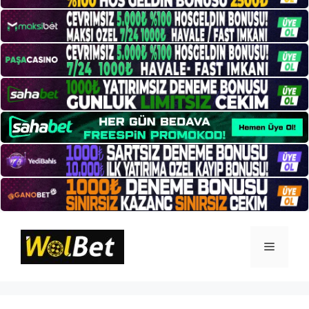
İçeriğe
atla
Menü