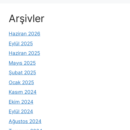
Arşivler
Haziran 2026
Eylül 2025
Haziran 2025
Mayıs 2025
Şubat 2025
Ocak 2025
Kasım 2024
Ekim 2024
Eylül 2024
Ağustos 2024