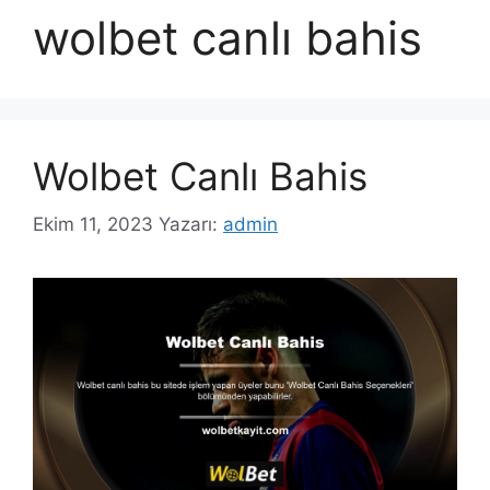
wolbet canlı bahis
Wolbet Canlı Bahis
Ekim 11, 2023
Yazarı:
admin