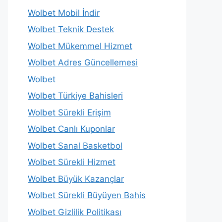
Wolbet Mobil İndir
Wolbet Teknik Destek
Wolbet Mükemmel Hizmet
Wolbet Adres Güncellemesi
Wolbet
Wolbet Türkiye Bahisleri
Wolbet Sürekli Erişim
Wolbet Canlı Kuponlar
Wolbet Sanal Basketbol
Wolbet Sürekli Hizmet
Wolbet Büyük Kazançlar
Wolbet Sürekli Büyüyen Bahis
Wolbet Gizlilik Politikası