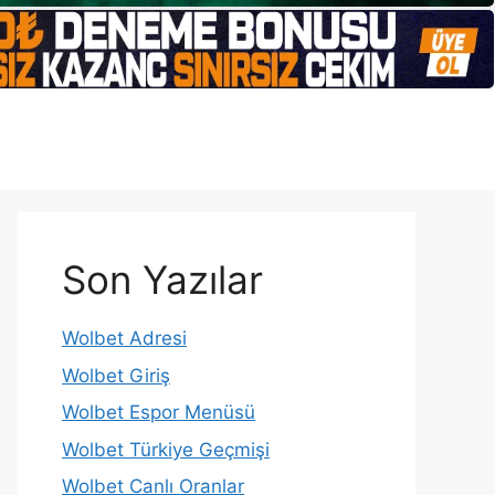
Son Yazılar
Wolbet Adresi
Wolbet Giriş
Wolbet Espor Menüsü
Wolbet Türkiye Geçmişi
Wolbet Canlı Oranlar