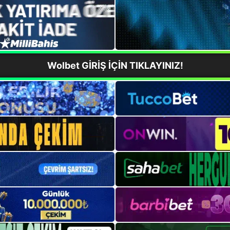
Wolbet GİRİŞ İÇİN TIKLAYINIZ!