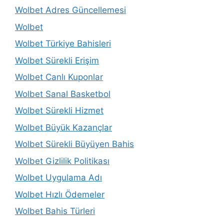
Wolbet Adres Güncellemesi
Wolbet
Wolbet Türkiye Bahisleri
Wolbet Sürekli Erişim
Wolbet Canlı Kuponlar
Wolbet Sanal Basketbol
Wolbet Sürekli Hizmet
Wolbet Büyük Kazançlar
Wolbet Sürekli Büyüyen Bahis
Wolbet Gizlilik Politikası
Wolbet Uygulama Adı
Wolbet Hızlı Ödemeler
Wolbet Bahis Türleri