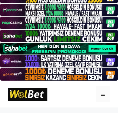
İçeriğe
atla
Menü