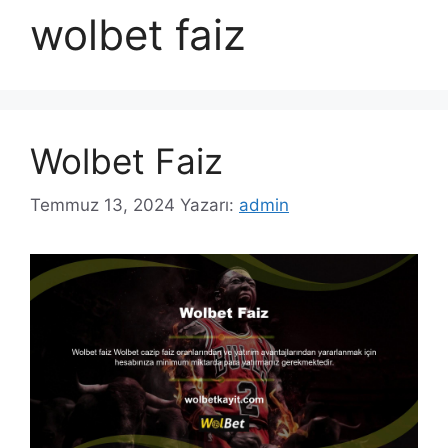
wolbet faiz
Wolbet Faiz
Temmuz 13, 2024
Yazarı:
admin