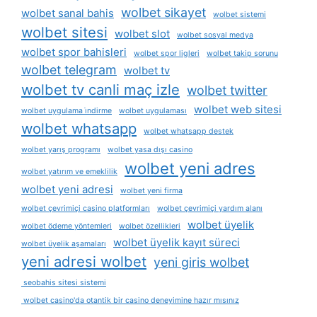
wolbet sikayet
wolbet sanal bahis
wolbet sistemi
wolbet sitesi
wolbet slot
wolbet sosyal medya
wolbet spor bahisleri
wolbet spor ligleri
wolbet takip sorunu
wolbet telegram
wolbet tv
wolbet tv canli maç izle
wolbet twitter
wolbet web sitesi
wolbet uygulama i̇ndirme
wolbet uygulaması
wolbet whatsapp
wolbet whatsapp destek
wolbet yarış programı
wolbet yasa dışı casino
wolbet yeni adres
wolbet yatırım ve emeklilik
wolbet yeni adresi
wolbet yeni firma
wolbet çevrimiçi casino platformları
wolbet çevrimiçi yardım alanı
wolbet üyelik
wolbet ödeme yöntemleri
wolbet özellikleri
wolbet üyelik kayıt süreci
wolbet üyelik aşamaları
yeni adresi wolbet
yeni giris wolbet
seobahis sitesi sistemi
wolbet casino'da otantik bir casino deneyimine hazır mısınız