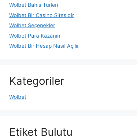
Wolbet Bahis Türleri
Wolbet Bir Casino Sitesidir
Wolbet Seçenekler
Wolbet Para Kazanın
Wolbet Bir Hesap Nasıl Açılır
Kategoriler
Wolbet
Etiket Bulutu