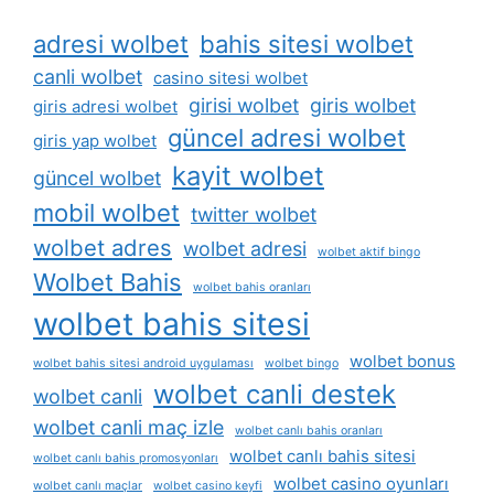
adresi wolbet
bahis sitesi wolbet
canli wolbet
casino sitesi wolbet
girisi wolbet
giris wolbet
giris adresi wolbet
güncel adresi wolbet
giris yap wolbet
kayit wolbet
güncel wolbet
mobil wolbet
twitter wolbet
wolbet adres
wolbet adresi
wolbet aktif bingo
Wolbet Bahis
wolbet bahis oranları
wolbet bahis sitesi
wolbet bonus
wolbet bahis sitesi android uygulaması
wolbet bingo
wolbet canli destek
wolbet canli
wolbet canli maç izle
wolbet canlı bahis oranları
wolbet canlı bahis sitesi
wolbet canlı bahis promosyonları
wolbet casino oyunları
wolbet canlı maçlar
wolbet casino keyfi