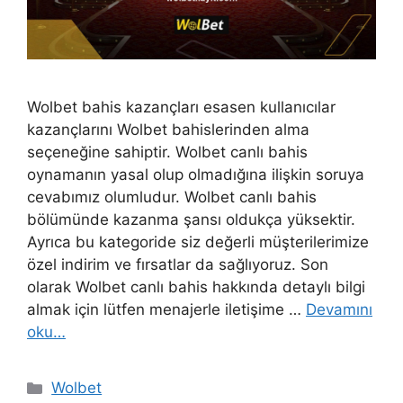
Wolbet bahis kazançları esasen kullanıcılar
kazançlarını Wolbet bahislerinden alma
seçeneğine sahiptir. Wolbet canlı bahis
oynamanın yasal olup olmadığına ilişkin soruya
cevabımız olumludur. Wolbet canlı bahis
bölümünde kazanma şansı oldukça yüksektir.
Ayrıca bu kategoride siz değerli müşterilerimize
özel indirim ve fırsatlar da sağlıyoruz. Son
olarak Wolbet canlı bahis hakkında detaylı bilgi
almak için lütfen menajerle iletişime …
Devamını
oku…
Kategoriler
Wolbet