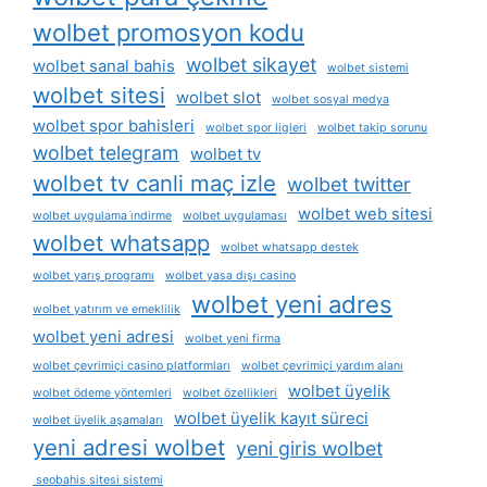
wolbet promosyon kodu
wolbet sikayet
wolbet sanal bahis
wolbet sistemi
wolbet sitesi
wolbet slot
wolbet sosyal medya
wolbet spor bahisleri
wolbet spor ligleri
wolbet takip sorunu
wolbet telegram
wolbet tv
wolbet tv canli maç izle
wolbet twitter
wolbet web sitesi
wolbet uygulama i̇ndirme
wolbet uygulaması
wolbet whatsapp
wolbet whatsapp destek
wolbet yarış programı
wolbet yasa dışı casino
wolbet yeni adres
wolbet yatırım ve emeklilik
wolbet yeni adresi
wolbet yeni firma
wolbet çevrimiçi casino platformları
wolbet çevrimiçi yardım alanı
wolbet üyelik
wolbet ödeme yöntemleri
wolbet özellikleri
wolbet üyelik kayıt süreci
wolbet üyelik aşamaları
yeni adresi wolbet
yeni giris wolbet
seobahis sitesi sistemi