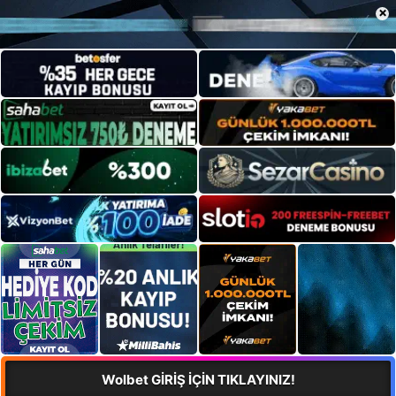
×
Wolbet GİRİŞ İÇİN TIKLAYINIZ!