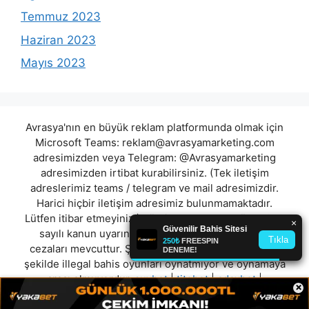
Temmuz 2023
Haziran 2023
Mayıs 2023
Avrasya'nın en büyük reklam platformunda olmak için
Microsoft Teams:
reklam@avrasyamarketing.com
adresimizden veya Telegram: @Avrasyamarketing
adresimizden irtibat kurabilirsiniz. (Tek iletişim
adreslerimiz teams / telegram ve mail adresimizdir.
Harici hiçbir iletişim adresimiz bulunmamaktadır.
Lütfen itibar etmeyiniz.) Türkiye yasalarına göre 7258
sayılı kanun uyarınca yasa dışı bahis oynamanın
cezaları mevcuttur. Şu an bulunduğunuz site hiç bir
şekilde illegal bahis oyunları oynatmıyor ve oynamaya
aracı olmuyordur.
suvbet
|
titobet
|
adaxbet
|
×
jupiterbahis
|
isisbet
|
betveno
|
exxenbet
|
1xbit