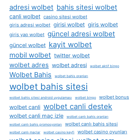
adresi wolbet
bahis sitesi wolbet
canli wolbet
casino sitesi wolbet
girisi wolbet
giris wolbet
giris adresi wolbet
güncel adresi wolbet
giris yap wolbet
kayit wolbet
güncel wolbet
mobil wolbet
twitter wolbet
wolbet adres
wolbet adresi
wolbet aktif bingo
Wolbet Bahis
wolbet bahis oranları
wolbet bahis sitesi
wolbet bonus
wolbet bahis sitesi android uygulaması
wolbet bingo
wolbet canli destek
wolbet canli
wolbet canli maç izle
wolbet canlı bahis oranları
wolbet canlı bahis sitesi
wolbet canlı bahis promosyonları
wolbet casino oyunları
wolbet canlı maçlar
wolbet casino keyfi