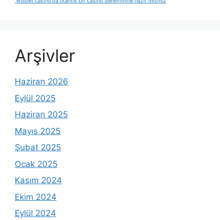
wolbet casino'da otantik bir casino deneyimine hazır mısınız
Arşivler
Haziran 2026
Eylül 2025
Haziran 2025
Mayıs 2025
Şubat 2025
Ocak 2025
Kasım 2024
Ekim 2024
Eylül 2024