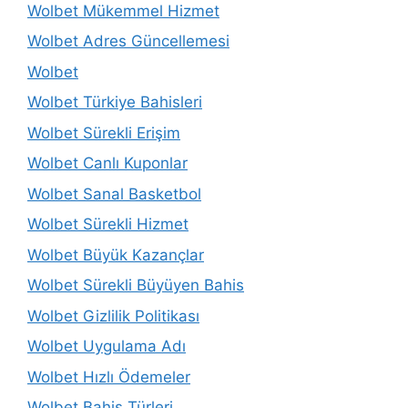
Wolbet Mükemmel Hizmet
Wolbet Adres Güncellemesi
Wolbet
Wolbet Türkiye Bahisleri
Wolbet Sürekli Erişim
Wolbet Canlı Kuponlar
Wolbet Sanal Basketbol
Wolbet Sürekli Hizmet
Wolbet Büyük Kazançlar
Wolbet Sürekli Büyüyen Bahis
Wolbet Gizlilik Politikası
Wolbet Uygulama Adı
Wolbet Hızlı Ödemeler
Wolbet Bahis Türleri