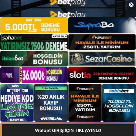
×
Wolbet GİRİŞ İÇİN TIKLAYINIZ!