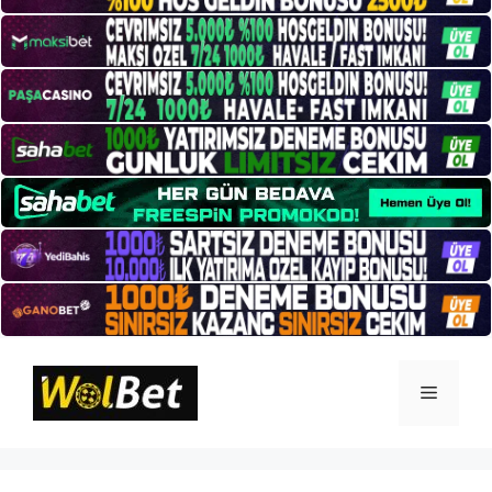
İçeriğe
atla
Menü