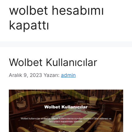
wolbet hesabımı
kapattı
Wolbet Kullanıcılar
Aralık 9, 2023
Yazarı:
admin