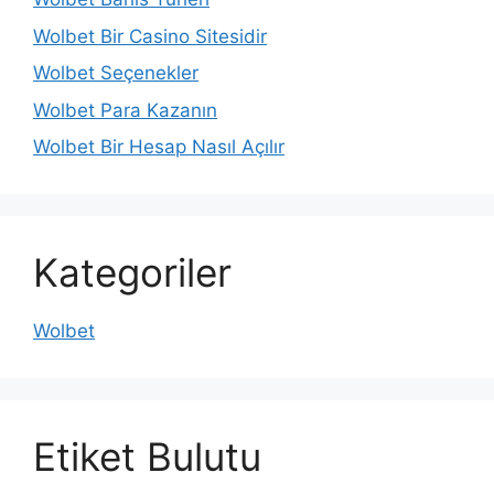
Wolbet Bir Casino Sitesidir
Wolbet Seçenekler
Wolbet Para Kazanın
Wolbet Bir Hesap Nasıl Açılır
Kategoriler
Wolbet
Etiket Bulutu