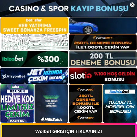
×
Wolbet GİRİŞ İÇİN TIKLAYINIZ!