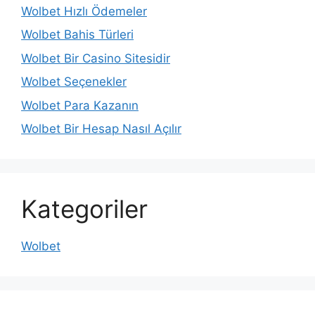
Wolbet Hızlı Ödemeler
Wolbet Bahis Türleri
Wolbet Bir Casino Sitesidir
Wolbet Seçenekler
Wolbet Para Kazanın
Wolbet Bir Hesap Nasıl Açılır
Kategoriler
Wolbet