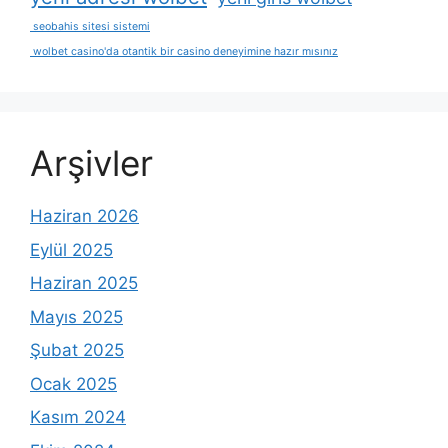
seobahis sitesi sistemi
wolbet casino'da otantik bir casino deneyimine hazır mısınız
Arşivler
Haziran 2026
Eylül 2025
Haziran 2025
Mayıs 2025
Şubat 2025
Ocak 2025
Kasım 2024