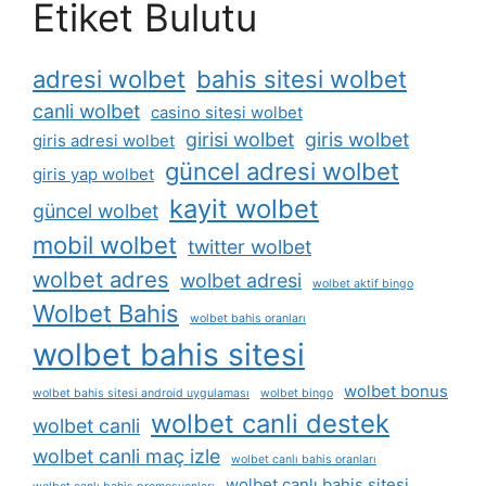
Etiket Bulutu
adresi wolbet
bahis sitesi wolbet
canli wolbet
casino sitesi wolbet
girisi wolbet
giris wolbet
giris adresi wolbet
güncel adresi wolbet
giris yap wolbet
kayit wolbet
güncel wolbet
mobil wolbet
twitter wolbet
wolbet adres
wolbet adresi
wolbet aktif bingo
Wolbet Bahis
wolbet bahis oranları
wolbet bahis sitesi
wolbet bonus
wolbet bahis sitesi android uygulaması
wolbet bingo
wolbet canli destek
wolbet canli
wolbet canli maç izle
wolbet canlı bahis oranları
wolbet canlı bahis sitesi