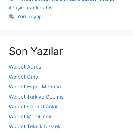
i̇letişim canlı bahis
Yorum yap
Son Yazılar
Wolbet Adresi
Wolbet Giriş
Wolbet Espor Menüsü
Wolbet Türkiye Geçmişi
Wolbet Canlı Oranlar
Wolbet Mobil İndir
Wolbet Teknik Destek