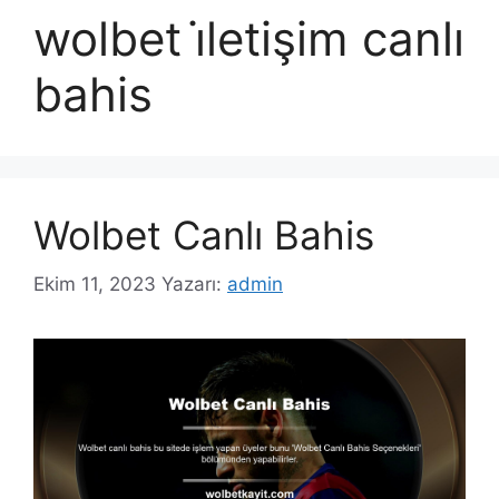
wolbet i̇letişim canlı
bahis
Wolbet Canlı Bahis
Ekim 11, 2023
Yazarı:
admin