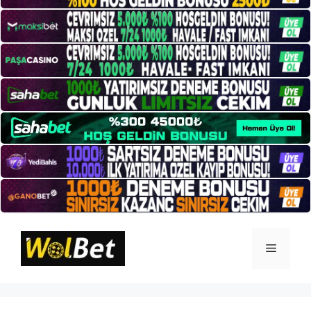
İçeriğe
atla
Menü