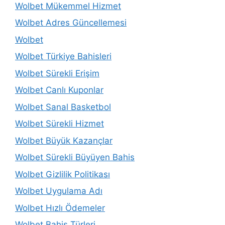
Wolbet Mükemmel Hizmet
Wolbet Adres Güncellemesi
Wolbet
Wolbet Türkiye Bahisleri
Wolbet Sürekli Erişim
Wolbet Canlı Kuponlar
Wolbet Sanal Basketbol
Wolbet Sürekli Hizmet
Wolbet Büyük Kazançlar
Wolbet Sürekli Büyüyen Bahis
Wolbet Gizlilik Politikası
Wolbet Uygulama Adı
Wolbet Hızlı Ödemeler
Wolbet Bahis Türleri