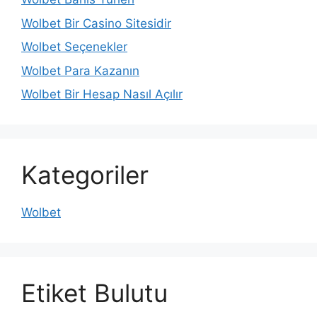
Wolbet Bir Casino Sitesidir
Wolbet Seçenekler
Wolbet Para Kazanın
Wolbet Bir Hesap Nasıl Açılır
Kategoriler
Wolbet
Etiket Bulutu