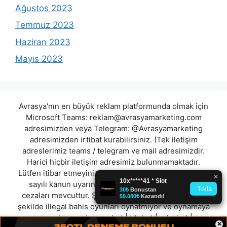
Ağustos 2023
Temmuz 2023
Haziran 2023
Mayıs 2023
Avrasya'nın en büyük reklam platformunda olmak için
Microsoft Teams:
reklam@avrasyamarketing.com
adresimizden veya Telegram: @Avrasyamarketing
adresimizden irtibat kurabilirsiniz. (Tek iletişim
adreslerimiz teams / telegram ve mail adresimizdir.
Harici hiçbir iletişim adresimiz bulunmamaktadır.
Lütfen itibar etmeyiniz.) Türkiye yasalarına göre 7258
sayılı kanun uyarınca yasa dışı bahis oynamanın
cezaları mevcuttur. Şu an bulunduğunuz site hiç bir
şekilde illegal bahis oyunları oynatmıyor ve oynamaya
aracı olmuyordur.
suvbet
|
titobet
|
adaxbet
|
×