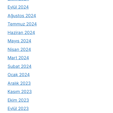
Eylül 2024
Ağustos 2024
Temmuz 2024
Haziran 2024
Mayıs 2024
Nisan 2024
Mart 2024
Şubat 2024
Ocak 2024
Aralık 2023
Kasım 2023
Ekim 2023
Eylül 2023