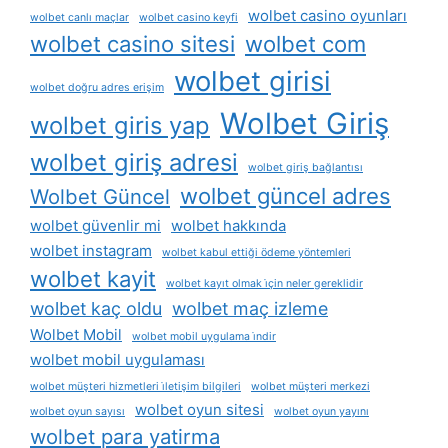
wolbet casino oyunları
wolbet canlı maçlar
wolbet casino keyfi
wolbet casino sitesi
wolbet com
wolbet girisi
wolbet doğru adres erişim
Wolbet Giriş
wolbet giris yap
wolbet giriş adresi
wolbet giriş bağlantısı
wolbet güncel adres
Wolbet Güncel
wolbet güvenlir mi
wolbet hakkında
wolbet instagram
wolbet kabul ettiği ödeme yöntemleri
wolbet kayit
wolbet kayıt olmak i̇çin neler gereklidir
wolbet kaç oldu
wolbet maç izleme
Wolbet Mobil
wolbet mobil uygulama i̇ndir
wolbet mobil uygulaması
wolbet müşteri hizmetleri i̇letişim bilgileri
wolbet müşteri merkezi
wolbet oyun sitesi
wolbet oyun sayısı
wolbet oyun yayını
wolbet para yatirma