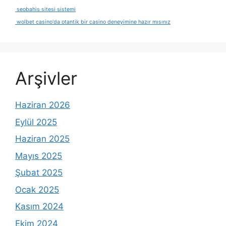
seobahis sitesi sistemi
wolbet casino'da otantik bir casino deneyimine hazır mısınız
Arşivler
Haziran 2026
Eylül 2025
Haziran 2025
Mayıs 2025
Şubat 2025
Ocak 2025
Kasım 2024
Ekim 2024