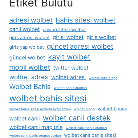
Etiket Bulutu
adresi wolbet
bahis sitesi wolbet
canli wolbet
casino sitesi wolbet
girisi wolbet
giris wolbet
giris adresi wolbet
güncel adresi wolbet
giris yap wolbet
kayit wolbet
güncel wolbet
mobil wolbet
twitter wolbet
wolbet adres
wolbet adresi
wolbet aktif bingo
Wolbet Bahis
wolbet bahis oranları
wolbet bahis sitesi
wolbet bonus
wolbet bahis sitesi android uygulaması
wolbet bingo
wolbet canli destek
wolbet canli
wolbet canli maç izle
wolbet canlı bahis oranları
wolbet canlı bahis sitesi
wolbet canlı bahis promosyonları