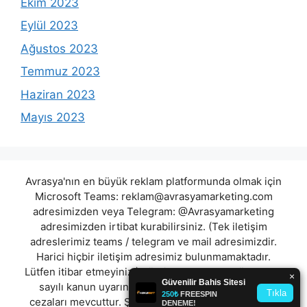
Ekim 2023
Eylül 2023
Ağustos 2023
Temmuz 2023
Haziran 2023
Mayıs 2023
Avrasya'nın en büyük reklam platformunda olmak için
Microsoft Teams:
reklam@avrasyamarketing.com
adresimizden veya Telegram: @Avrasyamarketing
adresimizden irtibat kurabilirsiniz. (Tek iletişim
adreslerimiz teams / telegram ve mail adresimizdir.
Harici hiçbir iletişim adresimiz bulunmamaktadır.
Lütfen itibar etmeyiniz.) Türkiye yasalarına göre 7258
sayılı kanun uyarınca yasa dışı bahis oynamanın
cezaları mevcuttur. Şu an bulunduğunuz site hiç bir