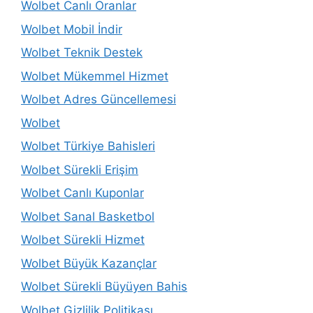
Wolbet Canlı Oranlar
Wolbet Mobil İndir
Wolbet Teknik Destek
Wolbet Mükemmel Hizmet
Wolbet Adres Güncellemesi
Wolbet
Wolbet Türkiye Bahisleri
Wolbet Sürekli Erişim
Wolbet Canlı Kuponlar
Wolbet Sanal Basketbol
Wolbet Sürekli Hizmet
Wolbet Büyük Kazançlar
Wolbet Sürekli Büyüyen Bahis
Wolbet Gizlilik Politikası