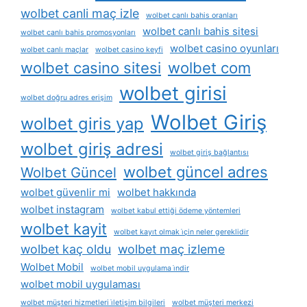
wolbet canli maç izle
wolbet canlı bahis oranları
wolbet canlı bahis sitesi
wolbet canlı bahis promosyonları
wolbet casino oyunları
wolbet canlı maçlar
wolbet casino keyfi
wolbet casino sitesi
wolbet com
wolbet girisi
wolbet doğru adres erişim
Wolbet Giriş
wolbet giris yap
wolbet giriş adresi
wolbet giriş bağlantısı
wolbet güncel adres
Wolbet Güncel
wolbet güvenlir mi
wolbet hakkında
wolbet instagram
wolbet kabul ettiği ödeme yöntemleri
wolbet kayit
wolbet kayıt olmak i̇çin neler gereklidir
wolbet kaç oldu
wolbet maç izleme
Wolbet Mobil
wolbet mobil uygulama i̇ndir
wolbet mobil uygulaması
wolbet müşteri hizmetleri i̇letişim bilgileri
wolbet müşteri merkezi