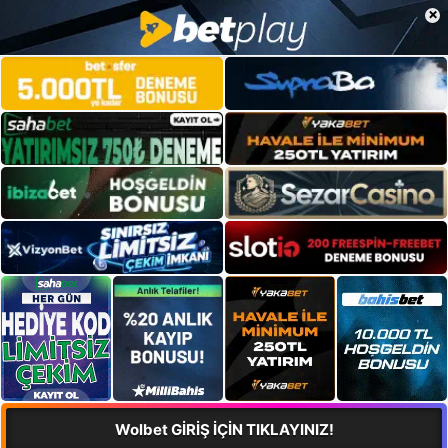
×
Wolbet GİRİŞ İÇİN TIKLAYINIZ!