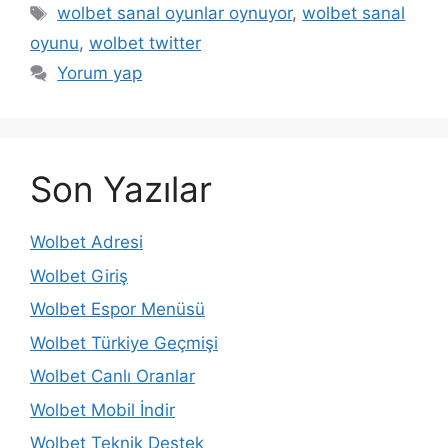
Etiketler
wolbet sanal oyunlar oynuyor
,
wolbet sanal
oyunu
,
wolbet twitter
Yorum yap
Son Yazılar
Wolbet Adresi
Wolbet Giriş
Wolbet Espor Menüsü
Wolbet Türkiye Geçmişi
Wolbet Canlı Oranlar
Wolbet Mobil İndir
Wolbet Teknik Destek