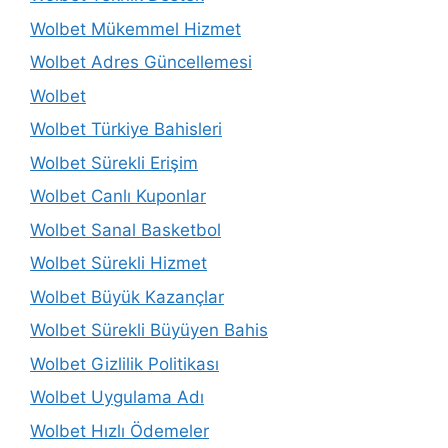
Wolbet Mükemmel Hizmet
Wolbet Adres Güncellemesi
Wolbet
Wolbet Türkiye Bahisleri
Wolbet Sürekli Erişim
Wolbet Canlı Kuponlar
Wolbet Sanal Basketbol
Wolbet Sürekli Hizmet
Wolbet Büyük Kazançlar
Wolbet Sürekli Büyüyen Bahis
Wolbet Gizlilik Politikası
Wolbet Uygulama Adı
Wolbet Hızlı Ödemeler