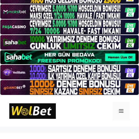
İçeriğe
atla
Menü