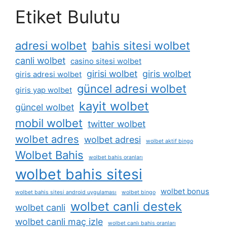
Etiket Bulutu
adresi wolbet
bahis sitesi wolbet
canli wolbet
casino sitesi wolbet
girisi wolbet
giris wolbet
giris adresi wolbet
güncel adresi wolbet
giris yap wolbet
kayit wolbet
güncel wolbet
mobil wolbet
twitter wolbet
wolbet adres
wolbet adresi
wolbet aktif bingo
Wolbet Bahis
wolbet bahis oranları
wolbet bahis sitesi
wolbet bonus
wolbet bahis sitesi android uygulaması
wolbet bingo
wolbet canli destek
wolbet canli
wolbet canli maç izle
wolbet canlı bahis oranları