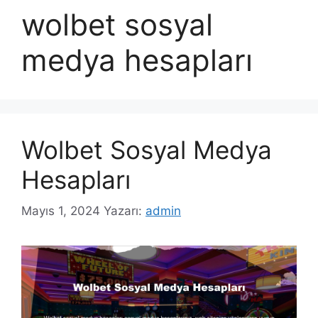
wolbet sosyal
medya hesapları
Wolbet Sosyal Medya
Hesapları
Mayıs 1, 2024
Yazarı:
admin