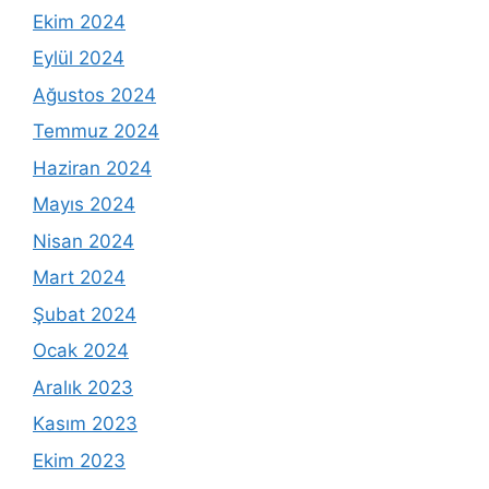
Ekim 2024
Eylül 2024
Ağustos 2024
Temmuz 2024
Haziran 2024
Mayıs 2024
Nisan 2024
Mart 2024
Şubat 2024
Ocak 2024
Aralık 2023
Kasım 2023
Ekim 2023