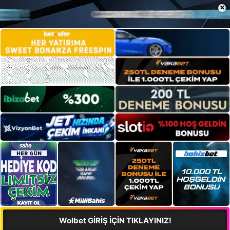
×
Wolbet GİRİŞ İÇİN TIKLAYINIZ!