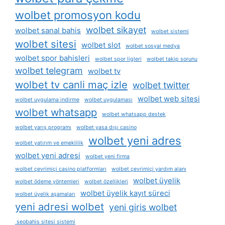
wolbet promosyon kodu
wolbet sikayet
wolbet sanal bahis
wolbet sistemi
wolbet sitesi
wolbet slot
wolbet sosyal medya
wolbet spor bahisleri
wolbet spor ligleri
wolbet takip sorunu
wolbet telegram
wolbet tv
wolbet tv canli maç izle
wolbet twitter
wolbet web sitesi
wolbet uygulama i̇ndirme
wolbet uygulaması
wolbet whatsapp
wolbet whatsapp destek
wolbet yarış programı
wolbet yasa dışı casino
wolbet yeni adres
wolbet yatırım ve emeklilik
wolbet yeni adresi
wolbet yeni firma
wolbet çevrimiçi casino platformları
wolbet çevrimiçi yardım alanı
wolbet üyelik
wolbet ödeme yöntemleri
wolbet özellikleri
wolbet üyelik kayıt süreci
wolbet üyelik aşamaları
yeni adresi wolbet
yeni giris wolbet
seobahis sitesi sistemi