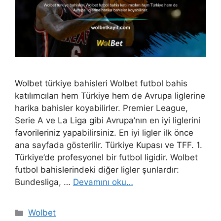
Wolbet türkiye bahisleri Wolbet futbol bahis
katılımcıları hem Türkiye hem de Avrupa liglerine
harika bahisler koyabilirler. Premier League,
Serie A ve La Liga gibi Avrupa’nın en iyi liglerini
favorileriniz yapabilirsiniz. En iyi ligler ilk önce
ana sayfada gösterilir. Türkiye Kupası ve TFF. 1.
Türkiye’de profesyonel bir futbol ligidir. Wolbet
futbol bahislerindeki diğer ligler şunlardır:
Bundesliga, …
Devamını oku…
Kategoriler
Wolbet