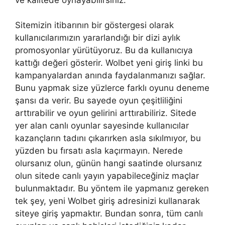
Sitemizin itibarının bir göstergesi olarak
kullanıcılarımızın yararlandığı bir dizi aylık
promosyonlar yürütüyoruz. Bu da kullanıcıya
kattığı değeri gösterir. Wolbet yeni giriş linki bu
kampanyalardan anında faydalanmanızı sağlar.
Bunu yapmak size yüzlerce farklı oyunu deneme
şansı da verir. Bu sayede oyun çeşitliliğini
arttırabilir ve oyun gelirini arttırabiliriz. Sitede
yer alan canlı oyunlar sayesinde kullanıcılar
kazançların tadını çıkarırken asla sıkılmıyor, bu
yüzden bu fırsatı asla kaçırmayın. Nerede
olursanız olun, günün hangi saatinde olursanız
olun sitede canlı yayın yapabileceğiniz maçlar
bulunmaktadır. Bu yöntem ile yapmanız gereken
tek şey, yeni Wolbet giriş adresinizi kullanarak
siteye giriş yapmaktır. Bundan sonra, tüm canlı