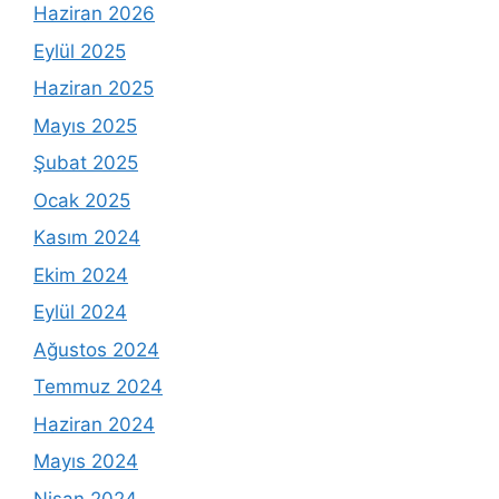
Haziran 2026
Eylül 2025
Haziran 2025
Mayıs 2025
Şubat 2025
Ocak 2025
Kasım 2024
Ekim 2024
Eylül 2024
Ağustos 2024
Temmuz 2024
Haziran 2024
Mayıs 2024
Nisan 2024