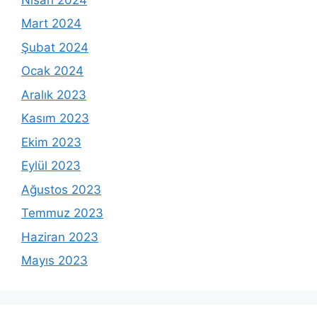
Mart 2024
Şubat 2024
Ocak 2024
Aralık 2023
Kasım 2023
Ekim 2023
Eylül 2023
Ağustos 2023
Temmuz 2023
Haziran 2023
Mayıs 2023