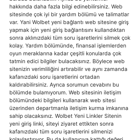
hakkında daha fazla bilgi edinebilirsiniz. Web
sitesinde çok iyi bir yardım bölümü ve talimatlar
var. Yani Wolbet yeni bağlantı web sitesine giriş
yapmak için yeni giriş bağlantısını kullandıktan
sonra aklınızdaki tüm soru işaretlerini silmek çok
kolay. Yardım bölümünde, finansal işlemlerden
oyun meraklarına kadar çeşitli konularda çok
tatmin edici bilgiler bulacaksınız. Böylece web
sitenizin verimliliğini artırabilir ve aynı zamanda
kafanızdaki soru işaretlerini ortadan
kaldırabilirsiniz. Ayrıca sorumun cevabını bu
bölümde bulamıyorum. Web sitesinin iletişim
bölümündeki bilgileri kullanarak web sitesi
üzerinden departmanla iletişim kurma imkanına
sahip olacaksınız. Wolbet Yeni Linkler Sitenin
yeni giriş linki, siteyi ziyaret ettikten sonra
kafanızdaki tüm soru işaretlerini silmenizi
kolaylaştırıyor. Bu da kullanıcıya kattığı değeri