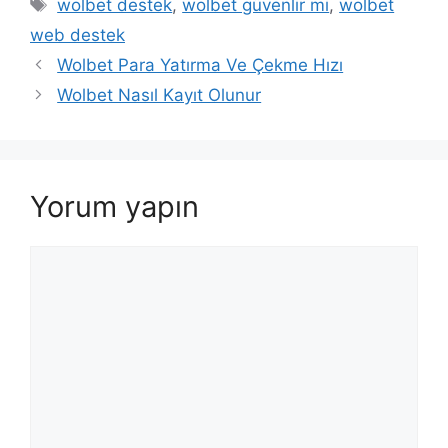
Etiketler
wolbet destek
,
wolbet güvenlir mi
,
wolbet
web destek
Wolbet Para Yatırma Ve Çekme Hızı
Wolbet Nasıl Kayıt Olunur
Yorum yapın
Yorum