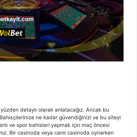
 yüzden detaylı olarak anlatacağız. Ancak bu
hisçilerinize ne kadar güvendiğinizi ve bu siteyi
anlı ve spor bahisleri yapmak için maç öncesi
ınız. Bir casinoda veya canlı casinoda oynarken