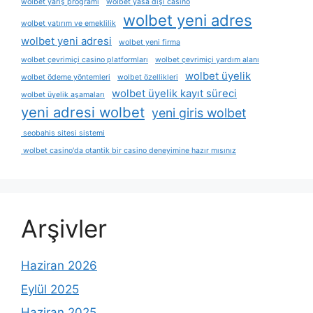
wolbet yarış programı
wolbet yasa dışı casino
wolbet yeni adres
wolbet yatırım ve emeklilik
wolbet yeni adresi
wolbet yeni firma
wolbet çevrimiçi casino platformları
wolbet çevrimiçi yardım alanı
wolbet üyelik
wolbet ödeme yöntemleri
wolbet özellikleri
wolbet üyelik kayıt süreci
wolbet üyelik aşamaları
yeni adresi wolbet
yeni giris wolbet
seobahis sitesi sistemi
wolbet casino'da otantik bir casino deneyimine hazır mısınız
Arşivler
Haziran 2026
Eylül 2025
Haziran 2025