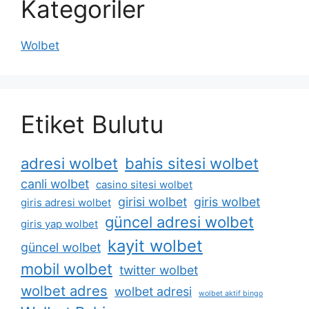
Kategoriler
Wolbet
Etiket Bulutu
adresi wolbet
bahis sitesi wolbet
canli wolbet
casino sitesi wolbet
girisi wolbet
giris wolbet
giris adresi wolbet
güncel adresi wolbet
giris yap wolbet
kayit wolbet
güncel wolbet
mobil wolbet
twitter wolbet
wolbet adres
wolbet adresi
wolbet aktif bingo