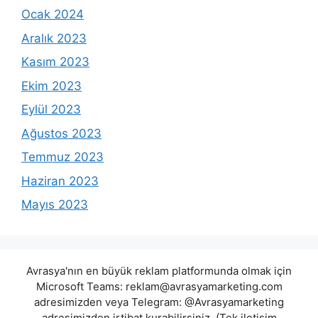
Ocak 2024
Aralık 2023
Kasım 2023
Ekim 2023
Eylül 2023
Ağustos 2023
Temmuz 2023
Haziran 2023
Mayıs 2023
Avrasya'nın en büyük reklam platformunda olmak için
Microsoft Teams:
reklam@avrasyamarketing.com
adresimizden veya Telegram: @Avrasyamarketing
adresimizden irtibat kurabilirsiniz. (Tek iletişim