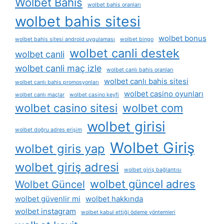
Wolbet Bahis
wolbet bahis oranları
wolbet bahis sitesi
wolbet bonus
wolbet bahis sitesi android uygulaması
wolbet bingo
wolbet canli destek
wolbet canli
wolbet canli maç izle
wolbet canlı bahis oranları
wolbet canlı bahis sitesi
wolbet canlı bahis promosyonları
wolbet casino oyunları
wolbet canlı maçlar
wolbet casino keyfi
wolbet casino sitesi
wolbet com
wolbet girisi
wolbet doğru adres erişim
Wolbet Giriş
wolbet giris yap
wolbet giriş adresi
wolbet giriş bağlantısı
wolbet güncel adres
Wolbet Güncel
wolbet güvenlir mi
wolbet hakkında
wolbet instagram
wolbet kabul ettiği ödeme yöntemleri