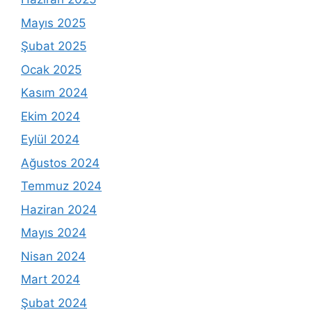
Mayıs 2025
Şubat 2025
Ocak 2025
Kasım 2024
Ekim 2024
Eylül 2024
Ağustos 2024
Temmuz 2024
Haziran 2024
Mayıs 2024
Nisan 2024
Mart 2024
Şubat 2024