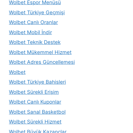
Wolbet Espor Menüsü
Wolbet Türkiye Geçmişi
Wolbet Canlı Oranlar
Wolbet Mobil İndir
Wolbet Teknik Destek
Wolbet Mükemmel Hizmet
Wolbet Adres Güncellemesi
Wolbet
Wolbet Türkiye Bahisleri
Wolbet Sürekli Erişim
Wolbet Canlı Kuponlar
Wolbet Sanal Basketbol
Wolbet Sürekli Hizmet
Wolbet Büyük Kazançlar