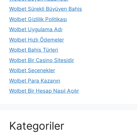
Wolbet Sürekli Büyüyen Bahis
Wolbet Gizlilik Politikası
Wolbet Uygulama Adı
Wolbet Hızlı Ödemeler
Wolbet Bahis Türleri
Wolbet Bir Casino Sitesidir
Wolbet Seçenekler
Wolbet Para Kazanın
Wolbet Bir Hesap Nasıl Açılır
Kategoriler