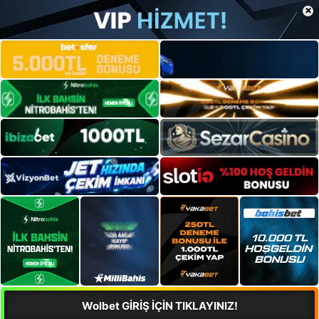
×
Wolbet GİRİŞ İÇİN TIKLAYINIZ!