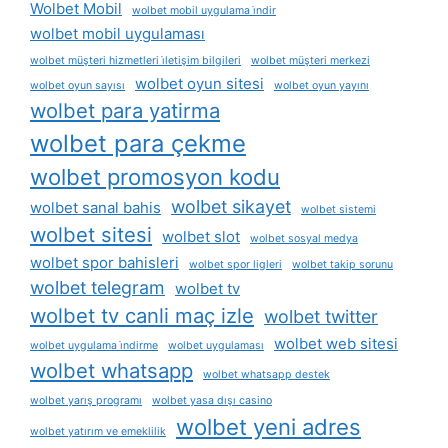
Wolbet Mobil
wolbet mobil uygulama i̇ndir
wolbet mobil uygulaması
wolbet müşteri hizmetleri i̇letişim bilgileri
wolbet müşteri merkezi
wolbet oyun sitesi
wolbet oyun sayısı
wolbet oyun yayını
wolbet para yatirma
wolbet para çekme
wolbet promosyon kodu
wolbet sikayet
wolbet sanal bahis
wolbet sistemi
wolbet sitesi
wolbet slot
wolbet sosyal medya
wolbet spor bahisleri
wolbet spor ligleri
wolbet takip sorunu
wolbet telegram
wolbet tv
wolbet tv canli maç izle
wolbet twitter
wolbet web sitesi
wolbet uygulama i̇ndirme
wolbet uygulaması
wolbet whatsapp
wolbet whatsapp destek
wolbet yarış programı
wolbet yasa dışı casino
wolbet yeni adres
wolbet yatırım ve emeklilik