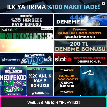
×
Wolbet GİRİŞ İÇİN TIKLAYINIZ!