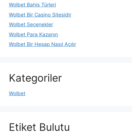
Wolbet Bahis Türleri
Wolbet Bir Casino Sitesidir
Wolbet Seçenekler
Wolbet Para Kazanın
Wolbet Bir Hesap Nasıl Açılır
Kategoriler
Wolbet
Etiket Bulutu