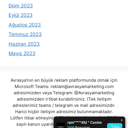
Ekim 2023
Eylül 2023
Ağustos 2023
Temmuz 2023
Haziran 2023
Mayıs 2023
Avrasya'nın en büyük reklam platformunda olmak için
Microsoft Teams:
reklam@avrasyamarketing.com
adresimizden veya Telegram: @Avrasyamarketing
adresimizden irtibat kurabilirsiniz. (Tek iletişim
adreslerimiz teams / telegram ve mail adresimizdir.
Harici hiçbir iletişim adresimiz bulunmamaktadır.
Lütfen itibar etmeyiniz.) Türkiye yasalarına göre 7258
sayılı kanun uyarınca yasa dışı bahis oynamanın