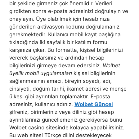
bir şekilde girmeniz çok önemlidir. Verileri
girdikten sonra e-posta adresinizi doğrulayın ve
onaylayın. Üye olabilmek için hesabınıza
gönderilen aktivasyon kodunu doğrulamanız
gerekmektedir. Kullanıcı mobil kayıt başlığına
tıkladığında iki sayfalık bir katılım formu
karşınıza çıkar. Bu formatta, kişisel bilgilerinizi
vererek başlarsınız ve ardından hesap
bilgilerinizi girmeye devam edersiniz.
Wolbet
üyelik mobil uygulamaları
kişisel bilgilerinin
sağlanmasının amacı, bireyin soyadı, adı,
cinsiyeti, doğum tarihi, ikamet adresi ve menşe
ülkesi gibi ayrıntıları toplamaktır. E-posta
adresiniz, kullanıcı adınız,
Wolbet Güncel
şifreniz, birimleriniz veya diliniz gibi hesap
ayrıntılarınızı güncellemeniz gerekiyorsa bunu
Wolbet casino sitesinde kolayca yapabilirsiniz.
Bu web sitesi Türkçe dilini destekleyecek