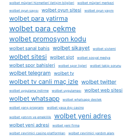
wolbet müşteri hizmetleri i̇letişim bilgileri
wolbet müşteri merkezi
wolbet oyun sitesi
wolbet oyun sayısı
wolbet oyun yayını
wolbet para yatirma
wolbet para çekme
wolbet promosyon kodu
wolbet sikayet
wolbet sanal bahis
wolbet sistemi
wolbet sitesi
wolbet slot
wolbet sosyal medya
wolbet spor bahisleri
wolbet spor ligleri
wolbet takip sorunu
wolbet telegram
wolbet tv
wolbet tv canli maç izle
wolbet twitter
wolbet web sitesi
wolbet uygulama i̇ndirme
wolbet uygulaması
wolbet whatsapp
wolbet whatsapp destek
wolbet yarış programı
wolbet yasa dışı casino
wolbet yeni adres
wolbet yatırım ve emeklilik
wolbet yeni adresi
wolbet yeni firma
wolbet çevrimiçi casino platformları
wolbet çevrimiçi yardım alanı