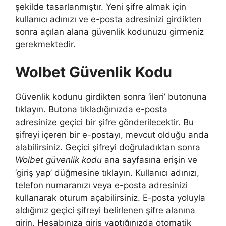
şekilde tasarlanmıştır. Yeni şifre almak için
kullanıcı adınızı ve e-posta adresinizi girdikten
sonra açılan alana güvenlik kodunuzu girmeniz
gerekmektedir.
Wolbet Güvenlik Kodu
Güvenlik kodunu girdikten sonra ‘ileri’ butonuna
tıklayın. Butona tıkladığınızda e-posta
adresinize geçici bir şifre gönderilecektir. Bu
şifreyi içeren bir e-postayı, mevcut olduğu anda
alabilirsiniz. Geçici şifreyi doğruladıktan sonra
Wolbet güvenlik kodu
ana sayfasına erişin ve
‘giriş yap’ düğmesine tıklayın. Kullanıcı adınızı,
telefon numaranızı veya e-posta adresinizi
kullanarak oturum açabilirsiniz. E-posta yoluyla
aldığınız geçici şifreyi belirlenen şifre alanına
girin. Hesabınıza giriş yaptığınızda otomatik