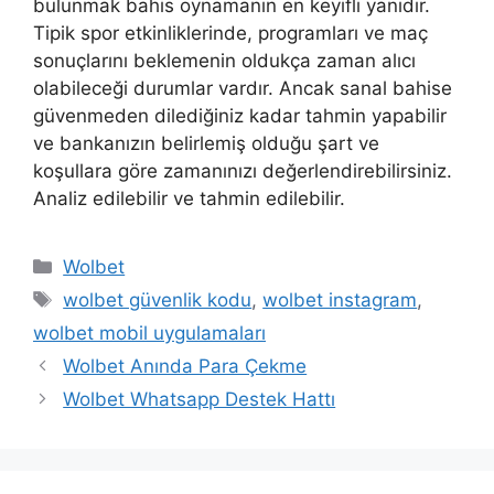
bulunmak bahis oynamanın en keyifli yanıdır.
Tipik spor etkinliklerinde, programları ve maç
sonuçlarını beklemenin oldukça zaman alıcı
olabileceği durumlar vardır. Ancak sanal bahise
güvenmeden dilediğiniz kadar tahmin yapabilir
ve bankanızın belirlemiş olduğu şart ve
koşullara göre zamanınızı değerlendirebilirsiniz.
Analiz edilebilir ve tahmin edilebilir.
Kategoriler
Wolbet
Etiketler
wolbet güvenlik kodu
,
wolbet instagram
,
wolbet mobil uygulamaları
Wolbet Anında Para Çekme
Wolbet Whatsapp Destek Hattı