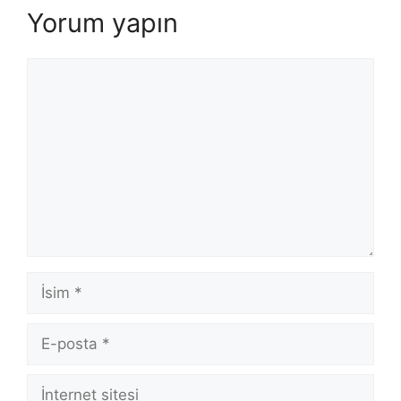
Yorum yapın
Yorum
İsim
E-
posta
İnternet