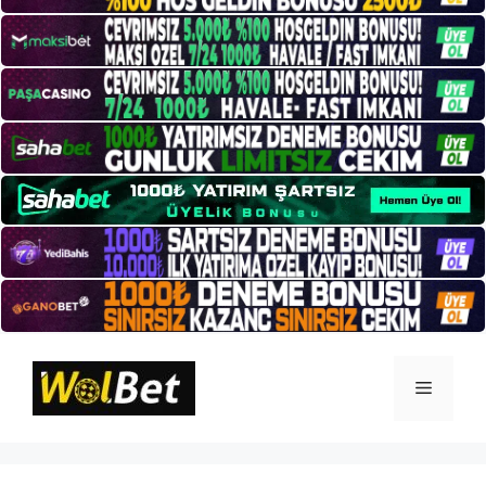
İçeriğe
atla
Menü