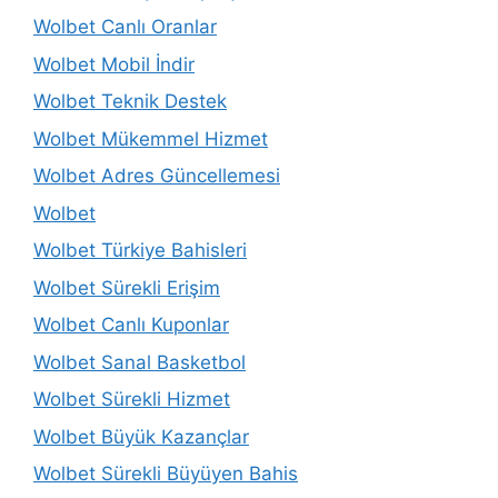
Wolbet Canlı Oranlar
Wolbet Mobil İndir
Wolbet Teknik Destek
Wolbet Mükemmel Hizmet
Wolbet Adres Güncellemesi
Wolbet
Wolbet Türkiye Bahisleri
Wolbet Sürekli Erişim
Wolbet Canlı Kuponlar
Wolbet Sanal Basketbol
Wolbet Sürekli Hizmet
Wolbet Büyük Kazançlar
Wolbet Sürekli Büyüyen Bahis