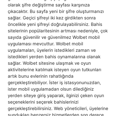
olarak şifre değiştirme sayfası karşınıza
çıkacaktır. Bu sayfa yeni bir şifre oluşturmanızı
sağlar. Geçici şifreyi iki kez girdikten sonra
öncelikle yeni şifreyi doğrulayabilirsiniz. Bahis
sitelerinin popülaritesinin artması nedeniyle, çok
sayıda güvenilir ve güvenilmez Wolbet mobil
uygulaması mevcuttur. Wolbet mobil
uygulamaları, üyelerin istedikleri zaman ve
istedikleri yerden bahis oynamalarına olanak
sağlar. Wolbet sitesine ulaşmak ve oyun
aktivitelerine katılmak isteyen oyun tutkunları
artık bunu evlerinin rahatlığında
gerçekleştirebiliyor. İster iş istasyonunuzdan,
ister mobil uygulamadan olsun dilediğiniz
yerden siteye giriş yaparak, ilginizi çeken oyun
seçeneklerini seçerek bahislerinizi
gerçekleştirebilirsiniz. Web yöneticileri, üyelerine
sundukları benzersiz hizmetlerden son derece