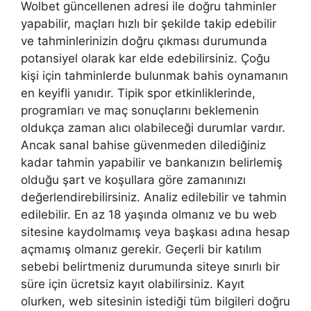
Wolbet güncellenen adresi ile doğru tahminler
yapabilir, maçları hızlı bir şekilde takip edebilir
ve tahminlerinizin doğru çıkması durumunda
potansiyel olarak kar elde edebilirsiniz. Çoğu
kişi için tahminlerde bulunmak bahis oynamanın
en keyifli yanıdır. Tipik spor etkinliklerinde,
programları ve maç sonuçlarını beklemenin
oldukça zaman alıcı olabileceği durumlar vardır.
Ancak sanal bahise güvenmeden dilediğiniz
kadar tahmin yapabilir ve bankanızın belirlemiş
olduğu şart ve koşullara göre zamanınızı
değerlendirebilirsiniz. Analiz edilebilir ve tahmin
edilebilir. En az 18 yaşında olmanız ve bu web
sitesine kaydolmamış veya başkası adına hesap
açmamış olmanız gerekir. Geçerli bir katılım
sebebi belirtmeniz durumunda siteye sınırlı bir
süre için ücretsiz kayıt olabilirsiniz. Kayıt
olurken, web sitesinin istediği tüm bilgileri doğru