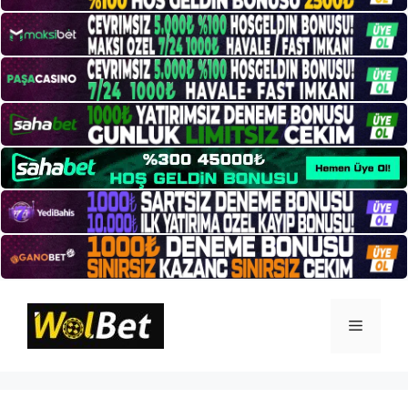
İçeriğe
atla
Menü