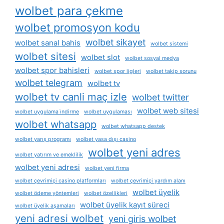
wolbet para çekme
wolbet promosyon kodu
wolbet sikayet
wolbet sanal bahis
wolbet sistemi
wolbet sitesi
wolbet slot
wolbet sosyal medya
wolbet spor bahisleri
wolbet spor ligleri
wolbet takip sorunu
wolbet telegram
wolbet tv
wolbet tv canli maç izle
wolbet twitter
wolbet web sitesi
wolbet uygulama i̇ndirme
wolbet uygulaması
wolbet whatsapp
wolbet whatsapp destek
wolbet yarış programı
wolbet yasa dışı casino
wolbet yeni adres
wolbet yatırım ve emeklilik
wolbet yeni adresi
wolbet yeni firma
wolbet çevrimiçi casino platformları
wolbet çevrimiçi yardım alanı
wolbet üyelik
wolbet ödeme yöntemleri
wolbet özellikleri
wolbet üyelik kayıt süreci
wolbet üyelik aşamaları
yeni adresi wolbet
yeni giris wolbet