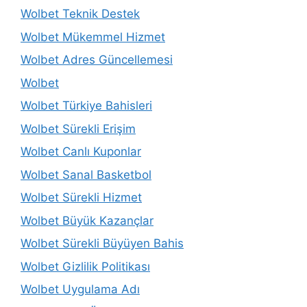
Wolbet Teknik Destek
Wolbet Mükemmel Hizmet
Wolbet Adres Güncellemesi
Wolbet
Wolbet Türkiye Bahisleri
Wolbet Sürekli Erişim
Wolbet Canlı Kuponlar
Wolbet Sanal Basketbol
Wolbet Sürekli Hizmet
Wolbet Büyük Kazançlar
Wolbet Sürekli Büyüyen Bahis
Wolbet Gizlilik Politikası
Wolbet Uygulama Adı