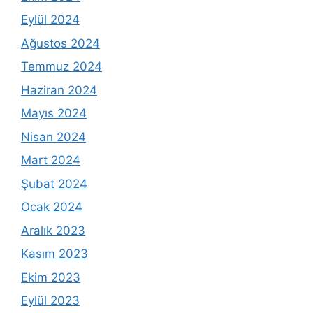
Eylül 2024
Ağustos 2024
Temmuz 2024
Haziran 2024
Mayıs 2024
Nisan 2024
Mart 2024
Şubat 2024
Ocak 2024
Aralık 2023
Kasım 2023
Ekim 2023
Eylül 2023