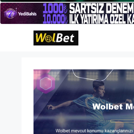
İçeriğe
atla